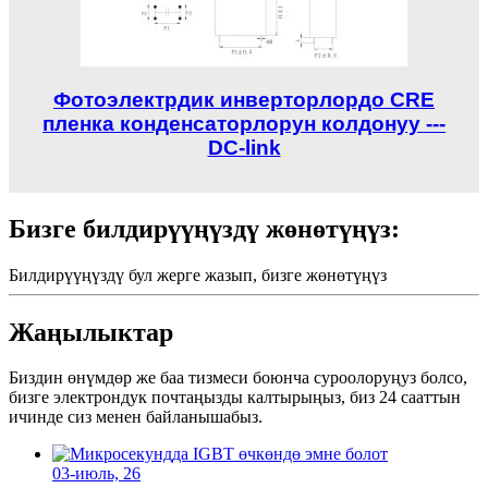
Фотоэлектрдик инверторлордо CRE
пленка конденсаторлорун колдонуу ---
DC-link
Бизге билдирүүңүздү жөнөтүңүз:
Билдирүүңүздү бул жерге жазып, бизге жөнөтүңүз
Жаңылыктар
Биздин өнүмдөр же баа тизмеси боюнча суроолоруңуз болсо,
бизге электрондук почтаңызды калтырыңыз, биз 24 сааттын
ичинде сиз менен байланышабыз.
03-июль, 26