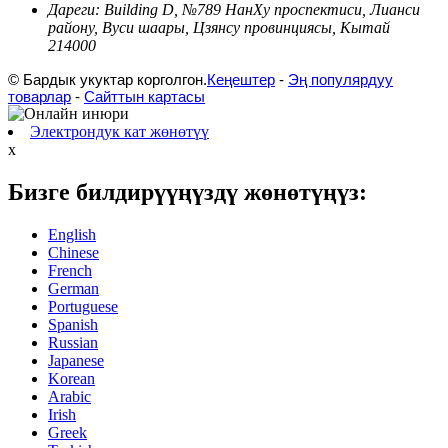
Дареги:
Building D, №789 НанХу проспектиси, Лианси
району, Вуси шаары, Цзянсу провинциясы, Кытай
214000
© Бардык укуктар корголгон.
Кеңештер
-
Эң популярдуу
товарлар
-
Сайттын картасы
Электрондук кат жөнөтүү
x
Бизге билдирүүңүздү жөнөтүңүз:
English
Chinese
French
German
Portuguese
Spanish
Russian
Japanese
Korean
Arabic
Irish
Greek