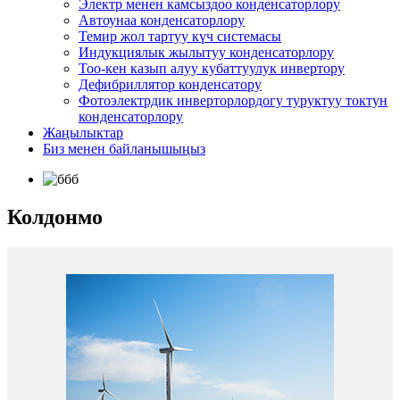
Электр менен камсыздоо конденсаторлору
Автоунаа конденсаторлору
Темир жол тартуу күч системасы
Индукциялык жылытуу конденсаторлору
Тоо-кен казып алуу кубаттуулук инвертору
Дефибриллятор конденсатору
Фотоэлектрдик инверторлордогу туруктуу токтун
конденсаторлору
Жаңылыктар
Биз менен байланышыңыз
Колдонмо