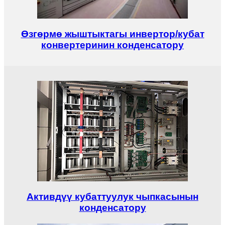
Өзгөрмө жыштыктагы инвертор/кубат
конвертеринин конденсатору
Активдүү кубаттуулук чыпкасынын
конденсатору