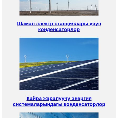
Шамал электр станциялары үчүн
конденсаторлор
Кайра жаралуучу энергия
системаларындагы конденсаторлор