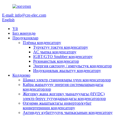
E-mail: info@cre-elec.com
English
Үй
Биз жөнүндө
Продукциялар
Плёнка конденсатору
Туруктуу токтун конденсатору
AC чыпка конденсатору
IGBT/GTO Snubber конденсатору
Резонанстык конденсатор
Энергия сактоочу / импульстук конденсатор
Индукциялык жылытуу конденсатору
Колдонмо
Шамал электр станциялары үчүн конденсаторлор
Кайра жаралуучу энергия системаларындагы
конденсаторлор
Жогорку жана жогорку чыңалуудагы (HVDC)
электр берүү тутумдарындагы конденсаторлор
Өзгөрмө жыштыктагы инвертор/кубат
конвертеринин конденсатору
Активдүү кубаттуулук чыпкасынын конденсатору