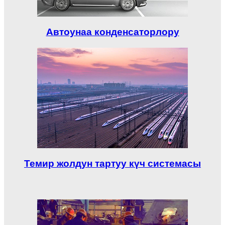
Автоунаа конденсаторлору
Темир жолдун тартуу күч системасы