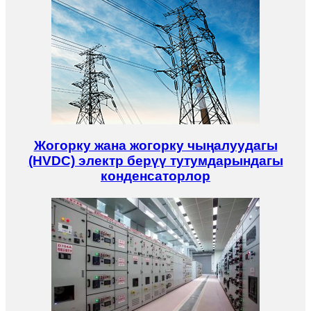
Жогорку жана жогорку чыңалуудагы
(HVDC) электр берүү тутумдарындагы
конденсаторлор