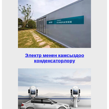
Электр менен камсыздоо
конденсаторлору