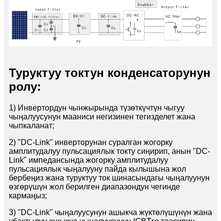
Туруктуу токтун конденсаторунун
ролу:
1) Инвертордун чынжырында түзөткүчтүн чыгуу
чыңалуусунун мааниси негизинен тегизделет жана
чыпкаланат;
2) "DC-Link" инверторунан суралган жогорку
амплитудалуу пульсациялык токту сиңирип, анын "DC-
Link" импедансында жогорку амплитудалуу
пульсациялык чыңалууну пайда кылышына жол
бербеңиз жана туруктуу ток шинасындагы чыңалуунун
өзгөрүшүн жол берилген диапазондун чегинде
кармаңыз;
3) "DC-Link" чыңалуусунун ашыкча жүктөлүшүнүн жана