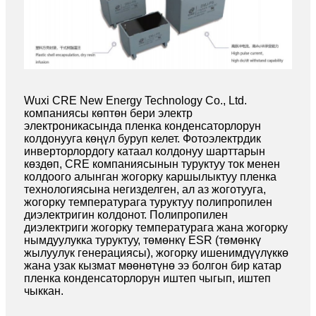
Wuxi CRE New Energy Technology Co., Ltd.
компаниясы көптөн бери электр
электроникасында пленка конденсаторлорун
колдонууга көңүл буруп келет. Фотоэлектрдик
инверторлордогу катаал колдонуу шарттарын
көздөп, CRE компаниясынын туруктуу ток менен
колдоого алынган жогорку каршылыктуу пленка
технологиясына негизделген, ал аз жоготууга,
жогорку температурага туруктуу полипропилен
диэлектригин колдонот. Полипропилен
диэлектриги жогорку температурага жана жогорку
нымдуулукка туруктуу, төмөнкү ESR (төмөнкү
жылуулук генерациясы), жогорку ишенимдүүлүккө
жана узак кызмат мөөнөтүнө ээ болгон бир катар
пленка конденсаторлорун иштеп чыгып, иштеп
чыккан.