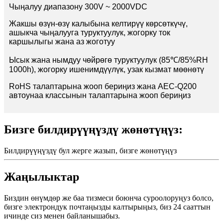
Чыңалуу диапазону 300V ~ 2000VDC
Жакшы өзүн-өзү калыбына келтирүү көрсөткүчү,
ашыкча чыңалууга туруктуулук, жогорку ток
каршылыгы жана аз жоготуу
Ысык жана нымдуу чөйрөгө туруктуулук (85℃/85%RH
1000h), жогорку ишенимдүүлүк, узак кызмат мөөнөтү
RoHS талаптарына жооп бериңиз жана AEC-Q200
автоунаа классынын талаптарына жооп бериңиз
Бизге билдирүүңүздү жөнөтүңүз:
Билдирүүңүздү бул жерге жазып, бизге жөнөтүңүз
Жаңылыктар
Биздин өнүмдөр же баа тизмеси боюнча суроолоруңуз болсо,
бизге электрондук почтаңызды калтырыңыз, биз 24 сааттын
ичинде сиз менен байланышабыз.