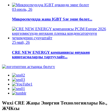
03-июль, 26
Микросекундда жана IGBT Sде эмне болот...
25-май, 26
CRE NEW ENERGY компаниясы өнүккөн
кинотасмаларды тартуулайт...
Wuxi CRE Жаңы Энергия Технологиялары Ко.,
ЖЧКсы