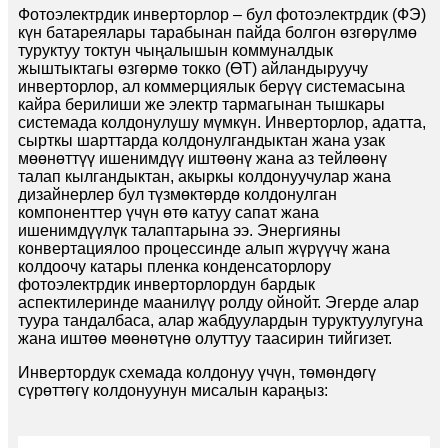
Фотоэлектрдик инверторлор – бул фотоэлектрдик (ФЭ)
күн батареялары тарабынан пайда болгон өзгөрүлмө
туруктуу токтун чыңалышын коммуналдык
жыштыктагы өзгөрмө токко (ӨТ) айландыруучу
инверторлор, ал коммерциялык берүү системасына
кайра берилиши же электр тармагынан тышкары
системада колдонулушу мүмкүн. Инверторлор, адатта,
сырткы шарттарда колдонулгандыктан жана узак
мөөнөттүү ишенимдүү иштөөнү жана аз тейлөөнү
талап кылгандыктан, акыркы колдонуучулар жана
дизайнерлер бул түзмөктөрдө колдонулган
компоненттер үчүн өтө катуу сапат жана
ишенимдүүлүк талаптарына ээ. Энергияны
конвертациялоо процессинде алып жүрүүчү жана
колдоочу катары пленка конденсаторлору
фотоэлектрдик инверторлордун бардык
аспектилеринде маанилүү ролду ойнойт. Эгерде алар
туура тандалбаса, алар жабдуулардын туруктуулугуна
жана иштөө мөөнөтүнө олуттуу таасирин тийгизет.
Инвертордук схемада колдонуу үчүн, төмөндөгү
сүрөттөгү колдонуунун мисалын караңыз: