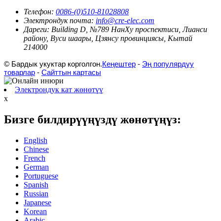
Телефон:
0086-(0)510-81028808
Электрондук почта:
info@cre-elec.com
Дареги:
Building D, №789 НанХу проспектиси, Лианси
району, Вуси шаары, Цзянсу провинциясы, Кытай
214000
© Бардык укуктар корголгон.
Кеңештер
-
Эң популярдуу
товарлар
-
Сайттын картасы
Электрондук кат жөнөтүү
x
Бизге билдирүүңүздү жөнөтүңүз:
English
Chinese
French
German
Portuguese
Spanish
Russian
Japanese
Korean
Arabic