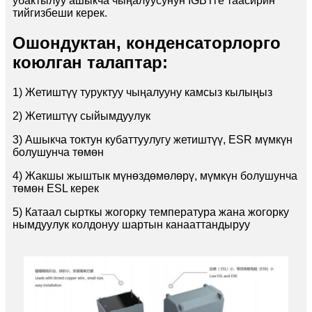
убактылуу ашыкча чыңалуусунун IGBTге таасирин
тийгизбеши керек.
Ошондуктан, конденсаторлорго
коюлган талаптар:
1) Жетиштүү туруктуу чыңалууну камсыз кылыңыз
2) Жетиштүү сыйымдуулук
3) Ашыкча токтун кубаттуулугу жетиштүү, ESR мүмкүн
болушунча төмөн
4) Жакшы жыштык мүнөздөмөлөрү, мүмкүн болушунча
төмөн ESL керек
5) Катаал сырткы жогорку температура жана жогорку
нымдуулук колдонуу шартын канааттандыруу