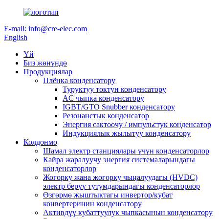
E-mail: info@cre-elec.com
English
Үй
Биз жөнүндө
Продукциялар
Плёнка конденсатору
Туруктуу токтун конденсатору
AC чыпка конденсатору
IGBT/GTO Snubber конденсатору
Резонанстык конденсатор
Энергия сактоочу / импульстук конденсатор
Индукциялык жылытуу конденсатору
Колдонмо
Шамал электр станциялары үчүн конденсаторлор
Кайра жаралуучу энергия системаларындагы
конденсаторлор
Жогорку жана жогорку чыңалуудагы (HVDC)
электр берүү тутумдарындагы конденсаторлор
Өзгөрмө жыштыктагы инвертор/кубат
конвертеринин конденсатору
Активдүү кубаттуулук чыпкасынын конденсатору