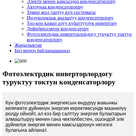
Электр менен камсыздоо конденсаторлору
Автоунаа конденсаторлору
Темир жол тартуу күч системасы
Индукциялык жылытуу конденсаторлору
Тоо-кен казып алуу кубаттуулук инвертору
Дефибриллятор конденсатору
Фотоэлектрдик инверторлордогу туруктуу токтун
конденсаторлору
Жаңылыктар
Биз менен байланышыңыз
Фотоэлектрдик инверторлордогу
туруктуу токтун конденсаторлору
Күн фотоэлектрдик энергиясын өндүрүү жакынкы
келечекте дүйнөнүн энергия керектөөсүндө маанилүү
ролду ойнойт, ал кээ бир салттуу энергия булактарын
алмаштыруу менен гана чектелбестен, ошондой эле
дүйнөлүк энергия менен камсыздоонун негизги
булагына айланат.