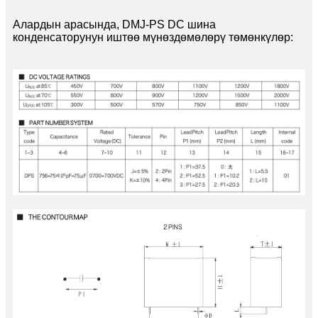
Алардын арасында, DMJ-PS DC шина
конденсаторунун иштөө мүнөздөмөлөрү төмөнкүлөр: